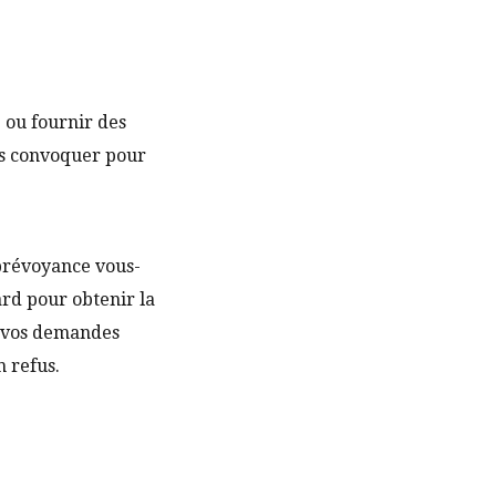
é ou fournir des
us convoquer pour
.
 prévoyance vous-
ard pour obtenir la
e vos demandes
n refus.