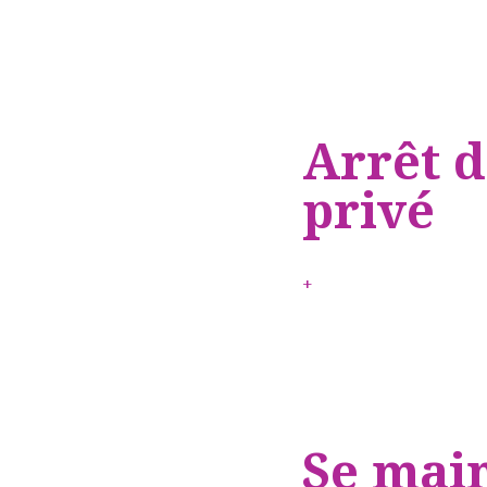
Arrêt d
privé
+
Se main