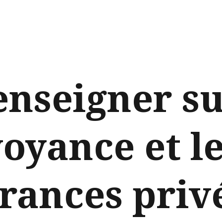
enseigner su
oyance et l
rances priv